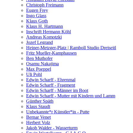
Christoph Freimann
Eugen Frey
Ingo Glass
Klaus Goth
Klaus H. Hartmann
Inschrift Hermann Köhl
Andreas Komotzki
Jozef Legrand
Heiner-Metzger-Platz | Ramboll Studio Dreiseitl
Fritz Mueller-Kamphausen
Ben Muthofer
Osamu Nakajima
Max Poeppel
Uli Pohl
Edwin Scharff - Ehrenmal
Edwin Scharff - Fragment
Edwin Scharff - Männer im Boot
Edwin Scharff - Mutter mit Kindern und Lamm
Günther Späth
Klaus Staudt
Unbekannte*r Künstler*in - Putte
Bernar Venet
Herbert Volz
Jakob Walder - Wasserturm