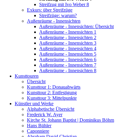
Streifzug mit Ivo Weber 8
Exkurs: über Streifzüge
Streifzüge: warum?
Außenräume - Innensichten
Außenräume - Innensichten: Übersicht
Außenräume - Innensichten 1
Außenräume - Innensichten 2
Außenräume - Innensichten 3
Außenräume - Innensichten 4
Außenräume - Innensichten 5
Außenräume - Innensichten 6
Außenräume - Innensichten 7
Außenräume - Innensichten 8
Kunsttouren
Übersicht
Kunsttour 1: Donauabwärts
Kunsttour 2: Entfestigung
Kunsttour 3: Mittelpunkte
Künstler und Werke
Alphabetische Übersicht
Frederick W. Ayer
Kirche St. Johann Baptist | Dominikus Böhm
Hans Bühler
Caponniere
Abraham David Christian