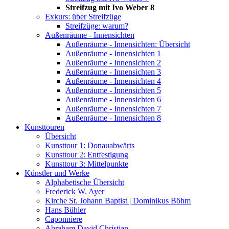
Streifzug mit Ivo Weber 8
Exkurs: über Streifzüge
Streifzüge: warum?
Außenräume - Innensichten
Außenräume - Innensichten: Übersicht
Außenräume - Innensichten 1
Außenräume - Innensichten 2
Außenräume - Innensichten 3
Außenräume - Innensichten 4
Außenräume - Innensichten 5
Außenräume - Innensichten 6
Außenräume - Innensichten 7
Außenräume - Innensichten 8
Kunsttouren
Übersicht
Kunsttour 1: Donauabwärts
Kunsttour 2: Entfestigung
Kunsttour 3: Mittelpunkte
Künstler und Werke
Alphabetische Übersicht
Frederick W. Ayer
Kirche St. Johann Baptist | Dominikus Böhm
Hans Bühler
Caponniere
Abraham David Christian