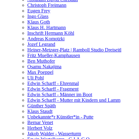
Christoph Freimann
Eugen Frey
Ingo Glass
Klaus Goth
Klaus H. Hartmann
Inschrift Hermann Köhl
Andreas Komotzki
Jozef Legrand
Heiner-Metzger-Platz | Ramboll Studio Dreiseitl
Fritz Mueller-Kamphausen
Ben Muthofer
Osamu Nakajima
Max Poeppel
Uli Pohl
Edwin Scharff - Ehrenmal
Edwin Scharff - Fragment
Edwin Scharff - Männer im Boot
Edwin Scharff - Mutter mit Kindern und Lamm
Günther Späth
Klaus Staudt
Unbekannte*r Künstler*in - Putte
Bernar Venet
Herbert Volz
Jakob Walder - Wasserturm