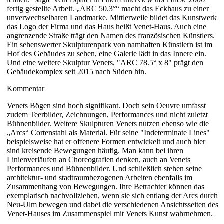
fertig gestellte Arbeit. „ARC 50.3°“ macht das Eckhaus zu einer
unverwechselbaren Landmarke. Mittlerweile bildet das Kunstwerk
das Logo der Firma und das Haus heißt Venet-Haus. Auch eine
angrenzende Straße trägt den Namen des französischen Künstlers.
Ein sehenswerter Skulpturenpark von namhaften Künstlern ist im
Hof des Gebäudes zu sehen, eine Galerie lädt in das Innere ein.
Und eine weitere Skulptur Venets, "ARC 78.5° x 8" prägt den
Gebäudekomplex seit 2015 nach Süden hin.
Kommentar
Venets Bögen sind hoch signifikant. Doch sein Oeuvre umfasst
zudem Teerbilder, Zeichnungen, Performances und nicht zuletzt
Bühnenbilder. Weitere Skulpturen Venets nutzen ebenso wie die
„Arcs“ Cortenstahl als Material. Für seine "Indeterminate Lines"
beispielsweise hat er offenere Formen entwickelt und auch hier
sind kreisende Bewegungen häufig. Man kann bei ihren
Linienverläufen an Choreografien denken, auch an Venets
Performances und Bühnenbilder. Und schließlich stehen seine
architektur- und stadtraumbezogenen Arbeiten ebenfalls im
Zusammenhang von Bewegungen. Ihre Betrachter können das
exemplarisch nachvollziehen, wenn sie sich entlang der Arcs durch
Neu-Ulm bewegen und dabei die verschiedenen Ansichtsseiten des
Venet-Hauses im Zusammenspiel mit Venets Kunst wahrnehmen.