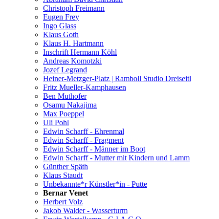
Christoph Freimann
Eugen Frey
Ingo Glass
Klaus Goth
Klaus H. Hartmann
Inschrift Hermann Köhl
Andreas Komotzki
Jozef Legrand
Heiner-Metzger-Platz | Ramboll Studio Dreiseitl
Fritz Mueller-Kamphausen
Ben Muthofer
Osamu Nakajima
Max Poeppel
Uli Pohl
Edwin Scharff - Ehrenmal
Edwin Scharff - Fragment
Edwin Scharff - Männer im Boot
Edwin Scharff - Mutter mit Kindern und Lamm
Günther Späth
Klaus Staudt
Unbekannte*r Künstler*in - Putte
Bernar Venet
Herbert Volz
Jakob Walder - Wasserturm