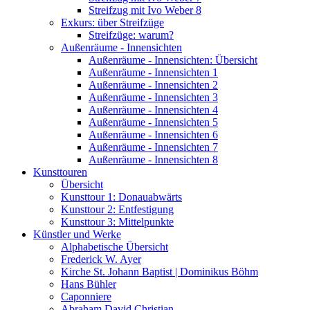
Streifzug mit Ivo Weber 8
Exkurs: über Streifzüge
Streifzüge: warum?
Außenräume - Innensichten
Außenräume - Innensichten: Übersicht
Außenräume - Innensichten 1
Außenräume - Innensichten 2
Außenräume - Innensichten 3
Außenräume - Innensichten 4
Außenräume - Innensichten 5
Außenräume - Innensichten 6
Außenräume - Innensichten 7
Außenräume - Innensichten 8
Kunsttouren
Übersicht
Kunsttour 1: Donauabwärts
Kunsttour 2: Entfestigung
Kunsttour 3: Mittelpunkte
Künstler und Werke
Alphabetische Übersicht
Frederick W. Ayer
Kirche St. Johann Baptist | Dominikus Böhm
Hans Bühler
Caponniere
Abraham David Christian