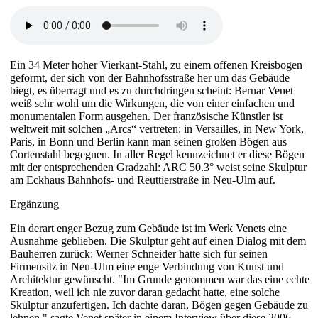
Ein 34 Meter hoher Vierkant-Stahl, zu einem offenen Kreisbogen
geformt, der sich von der Bahnhofsstraße her um das Gebäude
biegt, es überragt und es zu durchdringen scheint: Bernar Venet
weiß sehr wohl um die Wirkungen, die von einer einfachen und
monumentalen Form ausgehen. Der französische Künstler ist
weltweit mit solchen „Arcs“ vertreten: in Versailles, in New York,
Paris, in Bonn und Berlin kann man seinen großen Bögen aus
Cortenstahl begegnen. In aller Regel kennzeichnet er diese Bögen
mit der entsprechenden Gradzahl: ARC 50.3° weist seine Skulptur
am Eckhaus Bahnhofs- und Reuttierstraße in Neu-Ulm auf.
Ergänzung
Ein derart enger Bezug zum Gebäude ist im Werk Venets eine
Ausnahme geblieben. Die Skulptur geht auf einen Dialog mit dem
Bauherren zurück: Werner Schneider hatte sich für seinen
Firmensitz in Neu-Ulm eine enge Verbindung von Kunst und
Architektur gewünscht. "Im Grunde genommen war das eine echte
Kreation, weil ich nie zuvor daran gedacht hatte, eine solche
Skulptur anzufertigen. Ich dachte daran, Bögen gegen Gebäude zu
lehnen." sagte Venet später in einem Interview über diese 2006