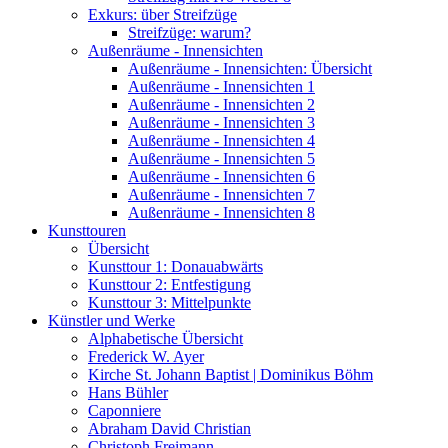
Exkurs: über Streifzüge
Streifzüge: warum?
Außenräume - Innensichten
Außenräume - Innensichten: Übersicht
Außenräume - Innensichten 1
Außenräume - Innensichten 2
Außenräume - Innensichten 3
Außenräume - Innensichten 4
Außenräume - Innensichten 5
Außenräume - Innensichten 6
Außenräume - Innensichten 7
Außenräume - Innensichten 8
Kunsttouren
Übersicht
Kunsttour 1: Donauabwärts
Kunsttour 2: Entfestigung
Kunsttour 3: Mittelpunkte
Künstler und Werke
Alphabetische Übersicht
Frederick W. Ayer
Kirche St. Johann Baptist | Dominikus Böhm
Hans Bühler
Caponniere
Abraham David Christian
Christoph Freimann