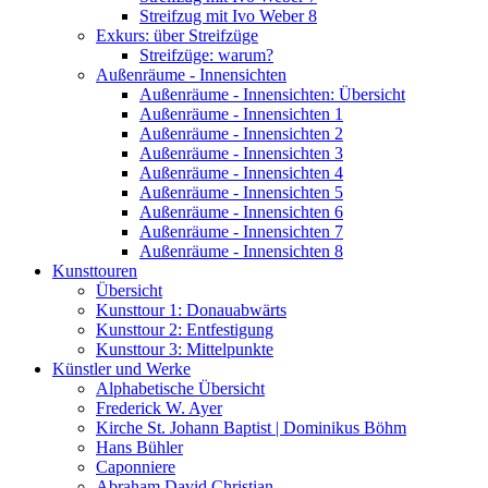
Streifzug mit Ivo Weber 8
Exkurs: über Streifzüge
Streifzüge: warum?
Außenräume - Innensichten
Außenräume - Innensichten: Übersicht
Außenräume - Innensichten 1
Außenräume - Innensichten 2
Außenräume - Innensichten 3
Außenräume - Innensichten 4
Außenräume - Innensichten 5
Außenräume - Innensichten 6
Außenräume - Innensichten 7
Außenräume - Innensichten 8
Kunsttouren
Übersicht
Kunsttour 1: Donauabwärts
Kunsttour 2: Entfestigung
Kunsttour 3: Mittelpunkte
Künstler und Werke
Alphabetische Übersicht
Frederick W. Ayer
Kirche St. Johann Baptist | Dominikus Böhm
Hans Bühler
Caponniere
Abraham David Christian