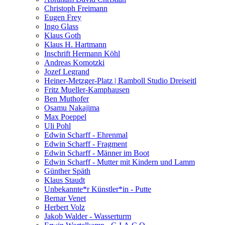
Christoph Freimann
Eugen Frey
Ingo Glass
Klaus Goth
Klaus H. Hartmann
Inschrift Hermann Köhl
Andreas Komotzki
Jozef Legrand
Heiner-Metzger-Platz | Ramboll Studio Dreiseitl
Fritz Mueller-Kamphausen
Ben Muthofer
Osamu Nakajima
Max Poeppel
Uli Pohl
Edwin Scharff - Ehrenmal
Edwin Scharff - Fragment
Edwin Scharff - Männer im Boot
Edwin Scharff - Mutter mit Kindern und Lamm
Günther Späth
Klaus Staudt
Unbekannte*r Künstler*in - Putte
Bernar Venet
Herbert Volz
Jakob Walder - Wasserturm