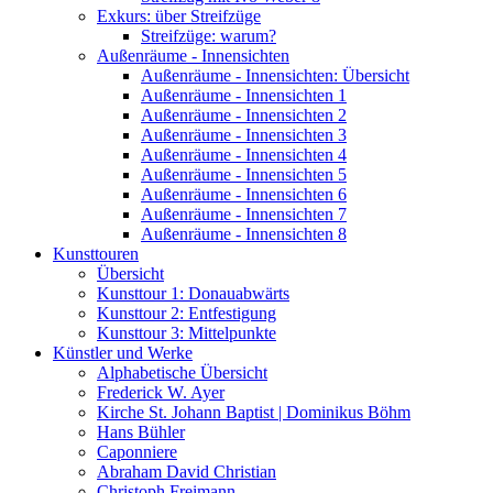
Exkurs: über Streifzüge
Streifzüge: warum?
Außenräume - Innensichten
Außenräume - Innensichten: Übersicht
Außenräume - Innensichten 1
Außenräume - Innensichten 2
Außenräume - Innensichten 3
Außenräume - Innensichten 4
Außenräume - Innensichten 5
Außenräume - Innensichten 6
Außenräume - Innensichten 7
Außenräume - Innensichten 8
Kunsttouren
Übersicht
Kunsttour 1: Donauabwärts
Kunsttour 2: Entfestigung
Kunsttour 3: Mittelpunkte
Künstler und Werke
Alphabetische Übersicht
Frederick W. Ayer
Kirche St. Johann Baptist | Dominikus Böhm
Hans Bühler
Caponniere
Abraham David Christian
Christoph Freimann